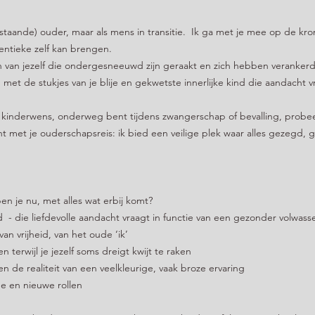
aanstaande) ouder, maar als mens in transitie. Ik ga met je mee op de kro
entieke zelf kan brengen.
an jezelf die ondergesneeuwd zijn geraakt en zich hebben verankerd i
met de stukjes van je blije en gekwetste innerlijke kind die aandacht v
 kinderwens, onderweg bent tijdens zwangerschap of bevalling, probeert
nt met je ouderschapsreis: ik bied een veilige plek waar alles gezegd
ben je nu, met alles wat erbij komt?
ind - die liefdevolle aandacht vraagt in functie van een gezonder volwa
an vrijheid, van het oude ‘ik’
 terwijl je jezelf soms dreigt kwijt te raken
n de realiteit van een veelkleurige, vaak broze ervaring
e en nieuwe rollen