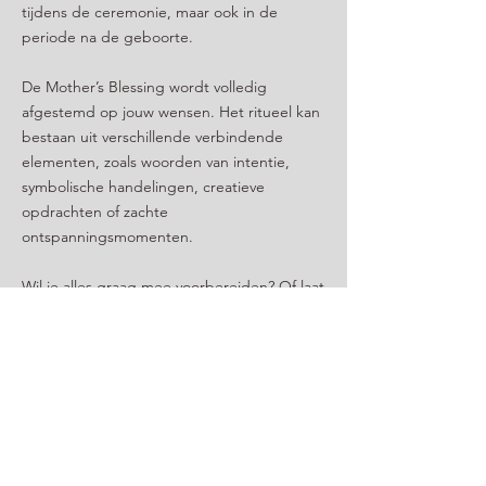
tijdens de ceremonie, maar ook in de
periode na de geboorte.
De Mother’s Blessing wordt volledig
afgestemd op jouw wensen. Het ritueel kan
bestaan uit verschillende verbindende
elementen, zoals woorden van intentie,
symbolische handelingen, creatieve
opdrachten of zachte
ontspanningsmomenten.
Wil je alles graag mee voorbereiden? Of laat
je je liever verrassen? Beide is mogelijk – jij
kiest wat voor jou het meest klopt.
Deze ceremonie is een ode aan jou, jouw
kracht en de bijzondere reis die je maakt.
Je hoeft enkel te ontvangen.
Laat je dragen. Laat je eren. Laat je