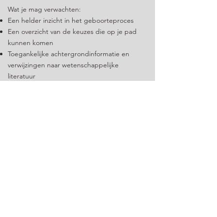
Wat je mag verwachten:
Een helder inzicht in het geboorteproces
Een overzicht van de keuzes die op je pad
kunnen komen
Toegankelijke achtergrondinformatie en
verwijzingen naar wetenschappelijke
literatuur
Inzicht in jouw wensen, grenzen,
energiegevers en spanningsplekken
Positieve mindset–oefeningen om met
vertrouwen naar de geboorte toe te leven
Praktische elementen zoals bevalhoudingen,
ademhaling en ontspanningstechnieken
Ruimte om te ontdekken wat jou helpt om
in je kracht te blijven
Betrokkenheid van je partner, zodat jullie dit
proces écht samen beleven
Aan het einde van het traject help ik je bij