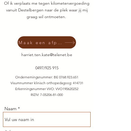
Of ik verplaats me tegen kilometervergoeding
vanuit Destelbergen naar de plek waar jij mij
graag wil ontmoeten.
Maak een afpraak
harriet.ten.kate@telenet.be
0497/925 915
Ondernemingsnummer: BE
0768.923.651
Visumnummer klinisch orthopedagoog: 414731
Erkenningsnummer VVO: VVO190620252
RIZIV:
7-05206-81-000
Naam