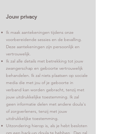
Jouw privacy
Ik maak aantekeningen tijdens onze
voorbereidende sessies en de bevalling.
Deze aantekeningen zijn persoonlijk en
vertrouwelijk.
Ik zal alle details met betrekking tot jouw
zwangerschap en geboorte vertrouwelijk
behandelen. Ik zal niets plaatsen op sociale
media die met jou of je geboorte in
verband kan worden gebracht, tenzij met
jouw uitdrukkelijke toestemming. Ik zal
geen informatie delen met andere doula's
of zorgverleners, tenzij met jouw
uitdrukkelijke toestemming.
Uitzondering hierop is, als je hebt besloten
om een back-up doula te hebben. Dan zal