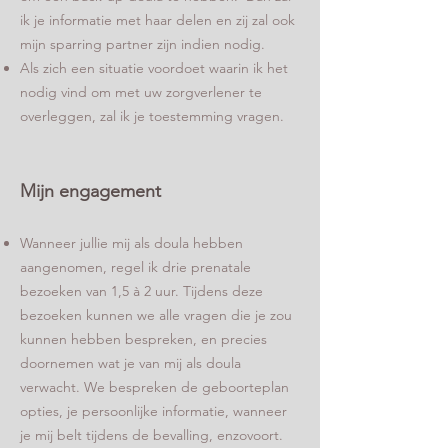
ik je informatie met haar delen en zij zal ook
mijn sparring partner zijn indien nodig.
Als zich een situatie voordoet waarin ik het
nodig vind om met uw zorgverlener te
overleggen, zal ik je toestemming vragen.
Mijn engagement
Wanneer jullie mij als doula hebben
aangenomen, regel ik drie prenatale
bezoeken van 1,5 à 2 uur. Tijdens deze
bezoeken kunnen we alle vragen die je zou
kunnen hebben bespreken, en precies
doornemen wat je van mij als doula
verwacht. We bespreken de geboorteplan
opties, je persoonlijke informatie, wanneer
je mij belt tijdens de bevalling, enzovoort.