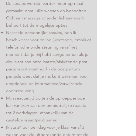
De sessies worden verder meer op maat
gemaakt, naar jullie wensen en behoeften.
Ook een massage of ander lichaamswerk
behoort tot de mogelijke opties.
Naast de persoonlijke sessies, ben ik
beschikbaar voor online (whatsapp, email) of
telefonische ondersteuning vanaf het
moment dat je mij hebt aangenomen als je
doula tot aan onze laatste/afsluitende post
partum ontmoeting. In de postpartum
periode weet dat je mij kunt bereiken voor
emotionele en informatieve/verwijzende
ondersteuning.
Mijn reactietijd buiten de oproepperiode
kan variëren van een onmiddellijke reactie
tot 2 werkdagen, afhankelijk van de
gestelde vraag/problemen.
Ik sta 24 uur per dag voor je klaar vanaf 3
weken voor de uitgerekende datum tot de