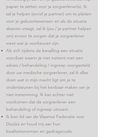
papier te zetten voor je zorgverlener(s). Ik
zal je helpen (en/of je partner) om te pleiten
voor je geboortewensen en als de situatie
daarom vraagt, zal ik (jou / je partner helpen
om) ervoor te zorgen dat je zorgverlener
weet wat je voorkeuren zijn.
Als zich tijdens de bevalling een situatie
voordoet waarin je niet instemt met een
advies / behandeling / ingreep voorgesteld
door uw medische zorgverlener, zal ik alles
doen wat in mijn macht ligt om je te
ondersteunen bij het kenbaar maken van je
niet-instemming. Ik kan echter niet
voorkomen dat de zorgverlener een
behandeling of ingreep uitvoert.
Ik ben lid van de Vlaamse Federatie voor
Doula’s en houd mij aan hun
kwaliteitsnormen en gedragscode.