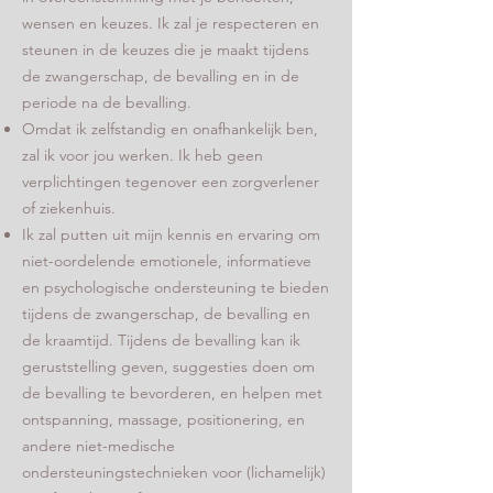
wensen en keuzes. Ik zal je respecteren en
steunen in de keuzes die je maakt tijdens
de zwangerschap, de bevalling en in de
periode na de bevalling.
Omdat ik zelfstandig en onafhankelijk ben,
zal ik voor jou werken. Ik heb geen
verplichtingen tegenover een zorgverlener
of ziekenhuis.
Ik zal putten uit mijn kennis en ervaring om
niet-oordelende emotionele, informatieve
en psychologische ondersteuning te bieden
tijdens de zwangerschap, de bevalling en
de kraamtijd. Tijdens de bevalling kan ik
geruststelling geven, suggesties doen om
de bevalling te bevorderen, en helpen met
ontspanning, massage, positionering, en
andere niet-medische
ondersteuningstechnieken voor (lichamelijk)