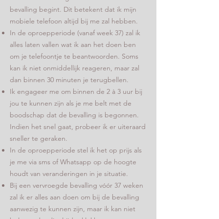
bevalling begint. Dit betekent dat ik mijn
mobiele telefoon altijd bij me zal hebben.
In de oproepperiode (vanaf week 37) zal ik
alles laten vallen wat ik aan het doen ben
om je telefoontje te beantwoorden. Soms
kan ik niet onmiddellijk reageren, maar zal
dan binnen 30 minuten je terugbellen.
Ik engageer me om binnen de 2 à 3 uur bij
jou te kunnen zijn als je me belt met de
boodschap dat de bevalling is begonnen.
Indien het snel gaat, probeer ik er uiteraard
sneller te geraken.
In de oproepperiode stel ik het op prijs als
je me via sms of Whatsapp op de hoogte
houdt van veranderingen in je situatie.
Bij een vervroegde bevalling vóór 37 weken
zal ik er alles aan doen om bij de bevalling
aanwezig te kunnen zijn, maar ik kan niet