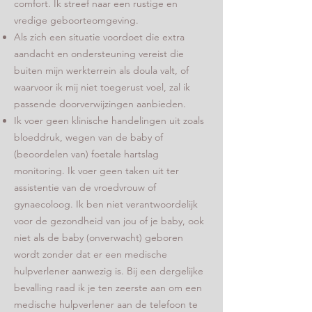
comfort. Ik streef naar een rustige en
vredige geboorteomgeving.
Als zich een situatie voordoet die extra
aandacht en ondersteuning vereist die
buiten mijn werkterrein als doula valt, of
waarvoor ik mij niet toegerust voel, zal ik
passende doorverwijzingen aanbieden.
Ik voer geen klinische handelingen uit zoals
bloeddruk, wegen van de baby of
(beoordelen van) foetale hartslag
monitoring. Ik voer geen taken uit ter
assistentie van de vroedvrouw of
gynaecoloog. Ik ben niet verantwoordelijk
voor de gezondheid van jou of je baby, ook
niet als de baby (onverwacht) geboren
wordt zonder dat er een medische
hulpverlener aanwezig is. Bij een dergelijke
bevalling raad ik je ten zeerste aan om een
medische hulpverlener aan de telefoon te