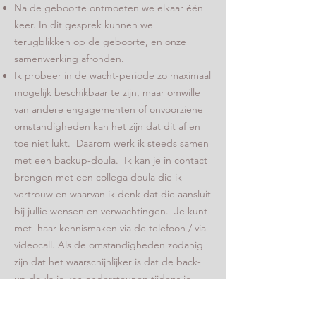
Na de geboorte ontmoeten we elkaar één
keer. In dit gesprek kunnen we
terugblikken op de geboorte, en onze
samenwerking afronden.
Ik probeer in de wacht-periode zo maximaal
mogelijk beschikbaar te zijn, maar omwille
van andere engagementen of onvoorziene
omstandigheden kan het zijn dat dit af en
toe niet lukt. Daarom werk ik steeds samen
met een backup-doula. Ik kan je in contact
brengen met een collega doula die ik
vertrouw en waarvan ik denk dat die aansluit
bij jullie wensen en verwachtingen. Je kunt
met haar kennismaken via de telefoon / via
videocall. Als de omstandigheden zodanig
zijn dat het waarschijnlijker is dat de back-
up doula je kan ondersteunen tijdens je
bevalling, kan een afspraak worden
gemaakt. De vergoeding voor de back-up